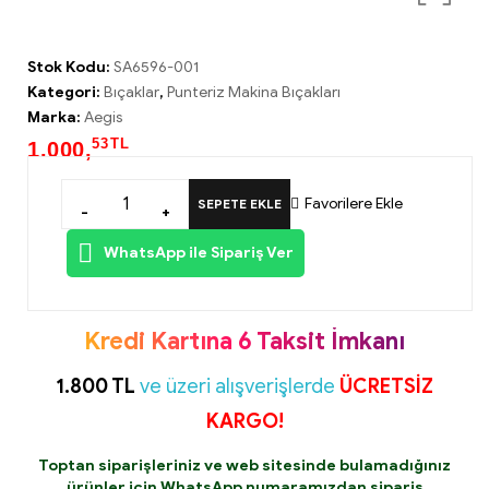
Stok Kodu:
SA6596-001
Kategori:
Bıçaklar
,
Punteriz Makina Bıçakları
Marka:
Aegis
53
TL
1.000,
Favorilere Ekle
SEPETE EKLE
-
+
WhatsApp ile Sipariş Ver
Kredi Kartına 6 Taksit İmkanı
1.800 TL
ve üzeri alışverişlerde
ÜCRETSİZ
KARGO!
Toptan siparişleriniz ve web sitesinde bulamadığınız
ürünler için
WhatsApp
numaramızdan sipariş