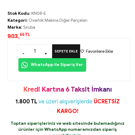
Stok Kodu:
KN08-E
Kategori:
Overlok Makina Diğer Parçaları
Marka:
Siruba
66
TL
903,
Favorilere Ekle
SEPETE EKLE
-
+
WhatsApp ile Sipariş Ver
Kredi Kartına 6 Taksit İmkanı
1.800 TL
ve üzeri alışverişlerde
ÜCRETSİZ
KARGO!
Toptan siparişleriniz ve web sitesinde bulamadığınız
ürünler için
WhatsApp
numaramızdan sipariş