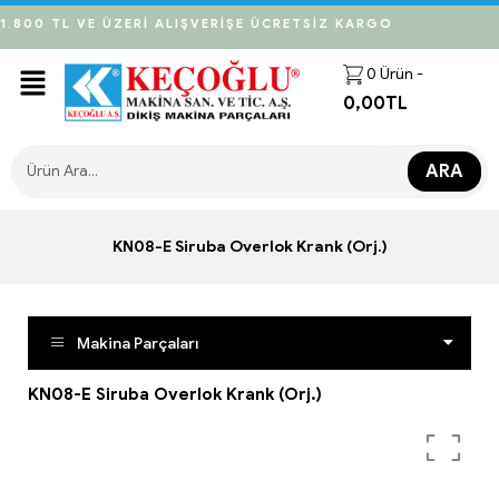
1.800 TL VE ÜZERİ ALIŞVERİŞE ÜCRETSİZ KARGO
0
Ürün -
0,00
TL
ARA
KN08-E Siruba Overlok Krank (Orj.)
Makina Parçaları
KN08-E Siruba Overlok Krank (Orj.)