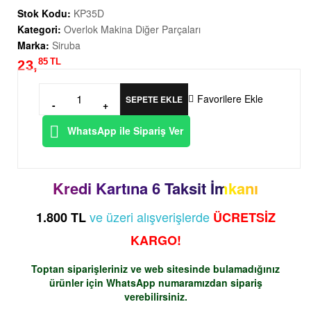
Stok Kodu:
KP35D
Kategori:
Overlok Makina Diğer Parçaları
Marka:
Siruba
85
TL
23,
Favorilere Ekle
SEPETE EKLE
-
+
WhatsApp ile Sipariş Ver
Kredi Kartına 6 Taksit İmkanı
ve üzeri alışverişlerde
1.800 TL
ÜCRETSİZ
KARGO!
Toptan siparişleriniz ve web sitesinde bulamadığınız
ürünler için
WhatsApp
numaramızdan sipariş
verebilirsiniz.