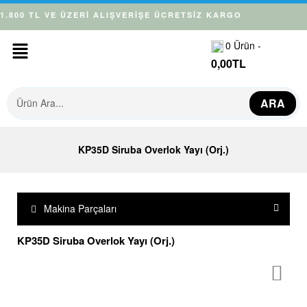
1.800 TL VE ÜZERİ ALIŞVERİŞE ÜCRETSİZ KARGO
0
Ürün -
0,00
TL
ARA
KP35D Siruba Overlok Yayı (Orj.)
Makina Parçaları
KP35D Siruba Overlok Yayı (Orj.)