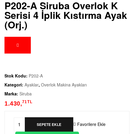
P202-A Siruba Overlok K
Serisi 4 İplik Kıstırma Ayak
(Orj.)
Stok Kodu:
P202-A
Kategori:
Ayaklar
,
Overlok Makina Ayakları
Marka:
Siruba
71
TL
1.430,
Favorilere Ekle
SEPETE EKLE