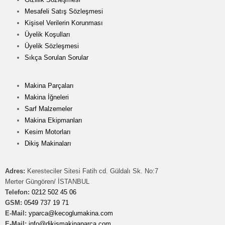
Mesafeli Satış Sözleşmesi
Kişisel Verilerin Korunması
Üyelik Koşulları
Üyelik Sözleşmesi
Sıkça Sorulan Sorular
Makina Parçaları
Makina İğneleri
Sarf Malzemeler
Makina Ekipmanları
Kesim Motorları
Dikiş Makinaları
Adres:
Keresteciler Sitesi Fatih cd. Güldalı Sk. No:7
Merter Güngören/ İSTANBUL
Telefon:
0212 502 45 06
GSM:
0549 737 19 71
E-Mail:
yparca@kecoglumakina.com
E-Mail:
info@dikismakinaparca.com