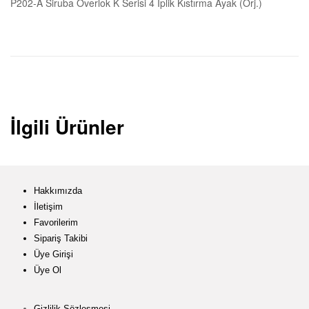
P202-A Siruba Overlok K Serisi 4 İplik Kıstırma Ayak (Orj.)
İlgili Ürünler
Hakkımızda
İletişim
Favorilerim
Sipariş Takibi
Üye Girişi
Üye Ol
Gizlilik Sözleşmesi