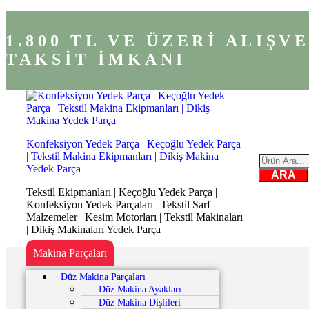
1.800 TL VE ÜZERİ ALIŞ
TAKSİT İMKANI
Konfeksiyon Yedek Parça | Keçoğlu Yedek Parça
| Tekstil Makina Ekipmanları | Dikiş Makina
Yedek Parça
ARA
Tekstil Ekipmanları | Keçoğlu Yedek Parça |
Konfeksiyon Yedek Parçaları | Tekstil Sarf
Malzemeler | Kesim Motorları | Tekstil Makinaları
| Dikiş Makinaları Yedek Parça
Makina Parçaları
Düz Makina Parçaları
Düz Makina Ayakları
Düz Makina Dişlileri