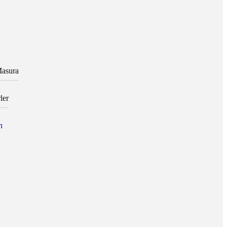
asura
ler
ı