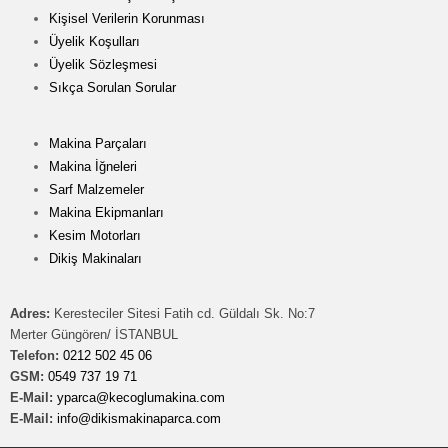
Kişisel Verilerin Korunması
Üyelik Koşulları
Üyelik Sözleşmesi
Sıkça Sorulan Sorular
Makina Parçaları
Makina İğneleri
Sarf Malzemeler
Makina Ekipmanları
Kesim Motorları
Dikiş Makinaları
Adres:
Keresteciler Sitesi Fatih cd. Güldalı Sk. No:7
Merter Güngören/ İSTANBUL
Telefon:
0212 502 45 06
GSM:
0549 737 19 71
E-Mail:
yparca@kecoglumakina.com
E-Mail:
info@dikismakinaparca.com