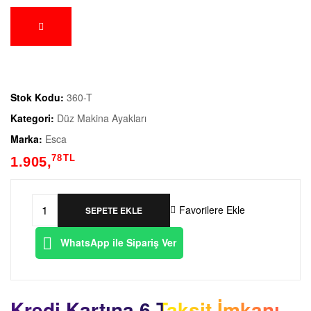
Stok Kodu:
360-T
Kategori:
Düz Makina Ayakları
Marka:
Esca
78
TL
1.905,
Favorilere Ekle
SEPETE EKLE
WhatsApp ile Sipariş Ver
Kredi Kartına 6 Taksit İmkanı