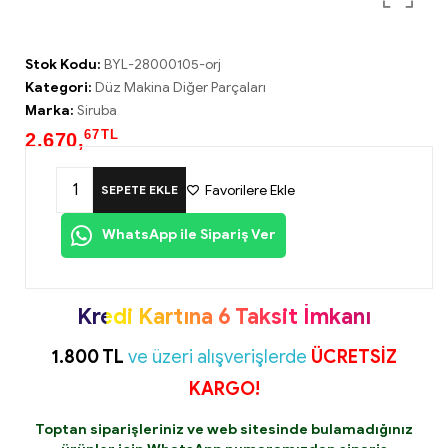
Stok Kodu:
BYL-28000105-orj
Kategori:
Düz Makina Diğer Parçaları
Marka:
Siruba
67
TL
2.670,
Favorilere Ekle
SEPETE EKLE
WhatsApp ile Sipariş Ver
Kredi Kartına 6 Taksit İmkanı
1.800 TL
ve üzeri alışverişlerde
ÜCRETSİZ
KARGO!
Toptan siparişleriniz ve web sitesinde bulamadığınız