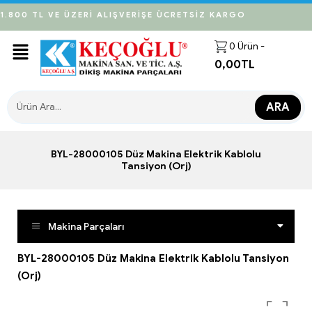
1.800 TL VE ÜZERİ ALIŞVERİŞE ÜCRETSİZ KARGO
0
Ürün -
0,00
TL
ARA
BYL-28000105 Düz Makina Elektrik Kablolu
Tansiyon (Orj)
Makina Parçaları
BYL-28000105 Düz Makina Elektrik Kablolu Tansiyon
(Orj)