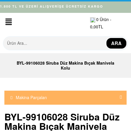
1.800 TL VE ÜZERİ ALIŞVERİŞE ÜCRETSİZ KARGO
0
Ürün -
0,00
TL
ARA
BYL-99106028 Siruba Düz Makina Bıçak Manivela
Kolu
Makina Parçaları
BYL-99106028 Siruba Düz
Makina Bıçak Manivela