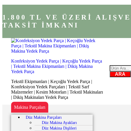
1.800 TL VE ÜZERİ ALIŞ
TAKSİT İMKANI
Konfeksiyon Yedek Parça | Keçoğlu Yedek Parça
| Tekstil Makina Ekipmanları | Dikiş Makina
Yedek Parça
ARA
Tekstil Ekipmanları | Keçoğlu Yedek Parça |
Konfeksiyon Yedek Parçaları | Tekstil Sarf
Malzemeler | Kesim Motorları | Tekstil Makinaları
| Dikiş Makinaları Yedek Parça
Makina Parçaları
Düz Makina Parçaları
Düz Makina Ayakları
Düz Makina Dişlileri