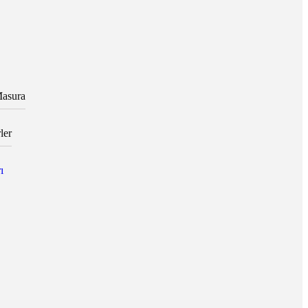
asura
ler
ı