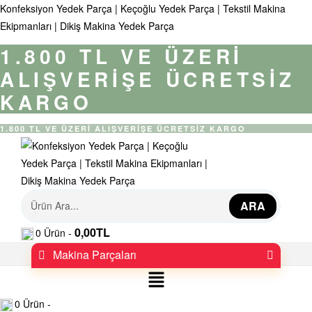
Konfeksiyon Yedek Parça | Keçoğlu Yedek Parça | Tekstil Makina
Ekipmanları | Dikiş Makina Yedek Parça
1.800 TL VE ÜZERİ
ALIŞVERİŞE ÜCRETSİZ
KARGO
1.800 TL VE ÜZERİ ALIŞVERİŞE ÜCRETSİZ KARGO
K
ARA
0,00
TL
0
Ürün -
o
Makina Parçaları
n
Menü
f
0
Ürün -