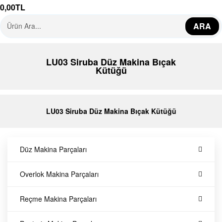
0,00
TL
e
ARA
k
LU03 Siruba Düz Makina Bıçak
s
Kütüğü
i
LU03 Siruba Düz Makina Bıçak Kütüğü
y
o
Düz Makina Parçaları
n
Overlok Makina Parçaları
Y
Reçme Makina Parçaları
e