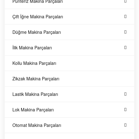
Punteriz Makina Parçaları
d
Çift İğne Makina Parçaları
e
Düğme Makina Parçaları
k
İlik Makina Parçaları
P
Kollu Makina Parçaları
a
Zikzak Makina Parçaları
r
Lastik Makina Parçaları
ç
Lok Makina Parçaları
a
Otomat Makina Parçaları