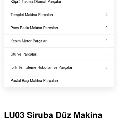
|
Köprü Takma Otomat Parçaları
K
Templet Makina Parçaları
e
Paça Baskı Makina Parçaları
ç
Kesim Motor Parçaları
o
Ütü ve Parçaları
ğ
İplik Temizleme Robotları ve Parçaları
l
Pastal Başı Makina Parçaları
u
Y
LU03 Siruba Düz Makina