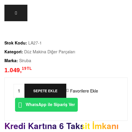
a
k
i
Stok Kodu:
LA27-1
n
Kategori:
Düz Makina Diğer Parçaları
a
Marka:
Siruba
19
TL
1.049,
E
k
Favorilere Ekle
SEPETE EKLE
LU03
Siruba
i
WhatsApp ile Sipariş Ver
Düz
Makina
p
Kredi Kartına 6 Taksit İmkanı
Bıçak
Kütüğü