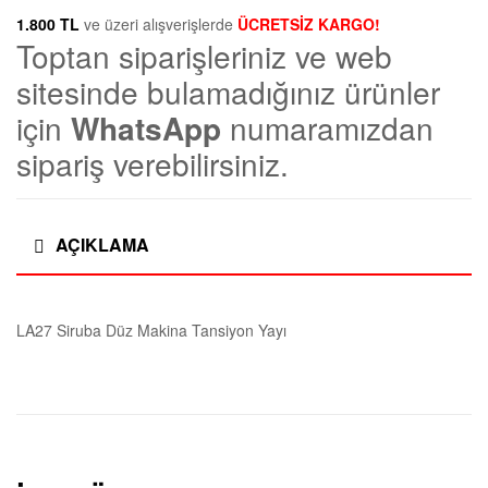
m
adet
1.800 TL
ve üzeri alışverişlerde
ÜCRETSİZ KARGO!
Toptan siparişleriniz ve web
a
sitesinde bulamadığınız ürünler
n
için
WhatsApp
numaramızdan
sipariş verebilirsiniz.
l
a
AÇIKLAMA
r
ı
LA27 Siruba Düz Makina Tansiyon Yayı
|
D