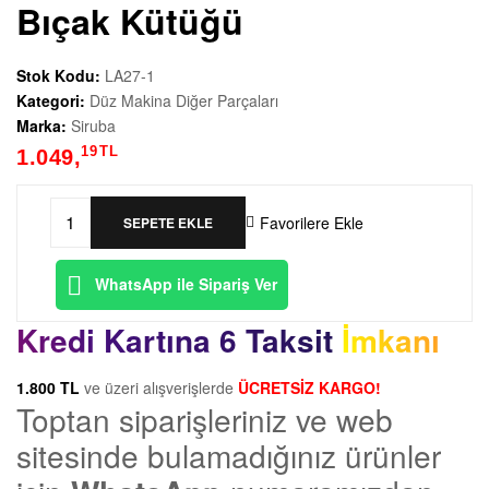
e
Bıçak Kütüğü
d
Stok Kodu:
LA27-1
Kategori:
Düz Makina Diğer Parçaları
e
Marka:
Siruba
19
TL
k
1.049,
P
Favorilere Ekle
SEPETE EKLE
LU03
Siruba
a
WhatsApp ile Sipariş Ver
Düz
Makina
r
Kredi Kartına 6 Taksit İmkanı
Bıçak
Kütüğü
ç
1.800 TL
ve üzeri alışverişlerde
ÜCRETSİZ KARGO!
adet
Toptan siparişleriniz ve web
a
sitesinde bulamadığınız ürünler