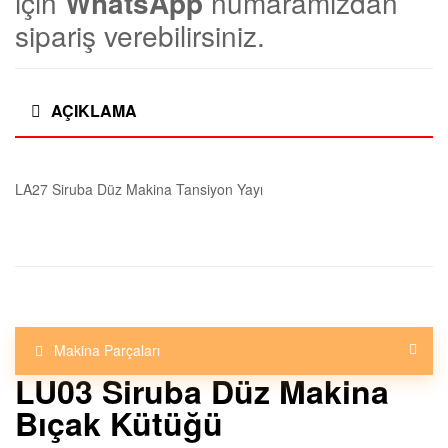
için
WhatsApp
numaramızdan
|
sipariş verebilirsiniz.
T
e
AÇIKLAMA
k
LA27 Siruba Düz Makina Tansiyon Yayı
s
t
i
l
Makina Parçaları
LU03 Siruba Düz Makina
M
Bıçak Kütüğü