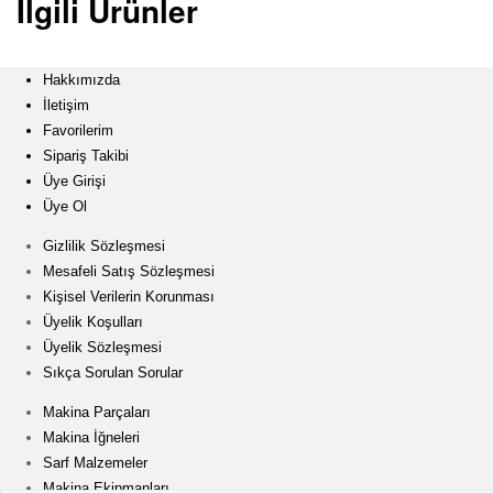
İlgili Ürünler
i
k
Hakkımızda
İletişim
i
Favorilerim
Sipariş Takibi
ş
Üye Girişi
Üye Ol
M
Gizlilik Sözleşmesi
Mesafeli Satış Sözleşmesi
a
Kişisel Verilerin Korunması
Üyelik Koşulları
k
Üyelik Sözleşmesi
Sıkça Sorulan Sorular
i
Makina Parçaları
Makina İğneleri
n
Sarf Malzemeler
Makina Ekipmanları