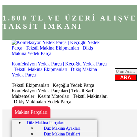
1.800 TL VE ÜZERİ ALIŞ
TAKSİT İMKANI
Konfeksiyon Yedek Parça | Keçoğlu Yedek Parça
| Tekstil Makina Ekipmanları | Dikiş Makina
Yedek Parça
ARA
Tekstil Ekipmanları | Keçoğlu Yedek Parça |
Konfeksiyon Yedek Parçaları | Tekstil Sarf
Malzemeler | Kesim Motorları | Tekstil Makinaları
| Dikiş Makinaları Yedek Parça
Makina Parçaları
Düz Makina Parçaları
Düz Makina Ayakları
Düz Makina Dişlileri