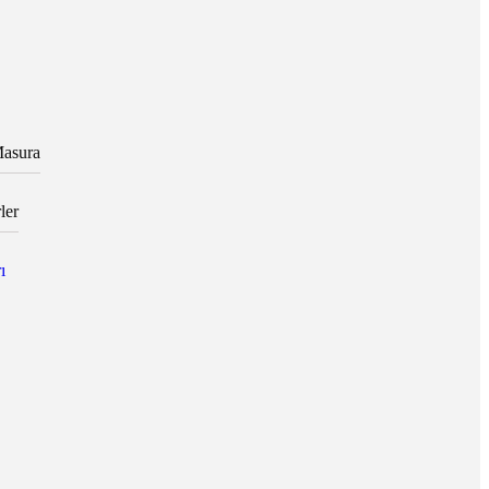
asura
ler
ı