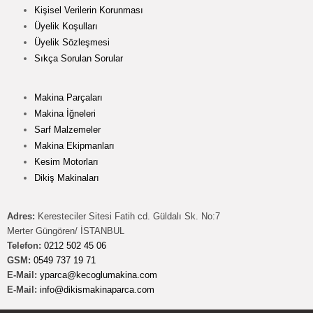
Kişisel Verilerin Korunması
Üyelik Koşulları
Üyelik Sözleşmesi
Sıkça Sorulan Sorular
Makina Parçaları
Makina İğneleri
Sarf Malzemeler
Makina Ekipmanları
Kesim Motorları
Dikiş Makinaları
Adres:
Keresteciler Sitesi Fatih cd. Güldalı Sk. No:7
Merter Güngören/ İSTANBUL
Telefon:
0212 502 45 06
GSM:
0549 737 19 71
E-Mail:
yparca@kecoglumakina.com
E-Mail:
info@dikismakinaparca.com