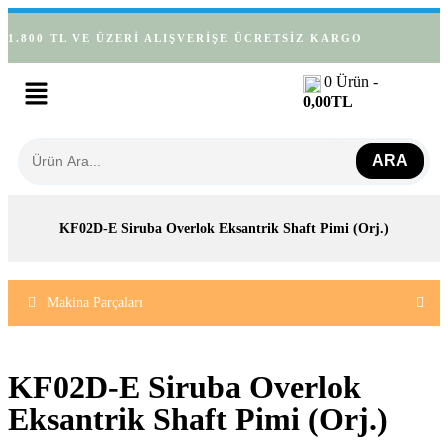
1.800 TL VE ÜZERİ ALIŞVERİŞE ÜCRETSİZ KARGO
0
Ürün -
0,00
TL
ARA
KF02D-E Siruba Overlok Eksantrik Shaft Pimi (Orj.)
Makina Parçaları
KF02D-E Siruba Overlok
Eksantrik Shaft Pimi (Orj.)