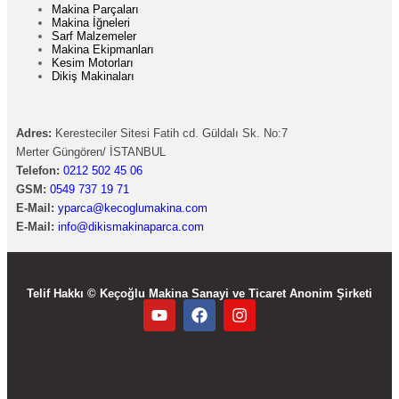
Makina Parçaları
Makina İğneleri
Sarf Malzemeler
Makina Ekipmanları
Kesim Motorları
Dikiş Makinaları
Adres:
Keresteciler Sitesi Fatih cd. Güldalı Sk. No:7
Merter Güngören/ İSTANBUL
Telefon:
0212 502 45 06
GSM:
0549 737 19 71
E-Mail:
yparca@kecoglumakina.com
E-Mail:
info@dikismakinaparca.com
Telif Hakkı © Keçoğlu Makina Sanayi ve Ticaret Anonim Şirketi