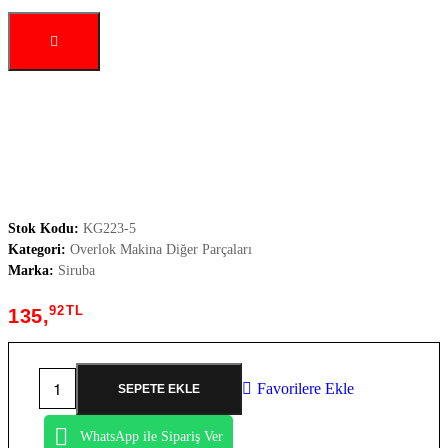
Stok Kodu:
KG223-5
Kategori:
Overlok Makina Diğer Parçaları
Marka:
Siruba
92
TL
135,
Favorilere Ekle
SEPETE EKLE
WhatsApp ile Sipariş Ver