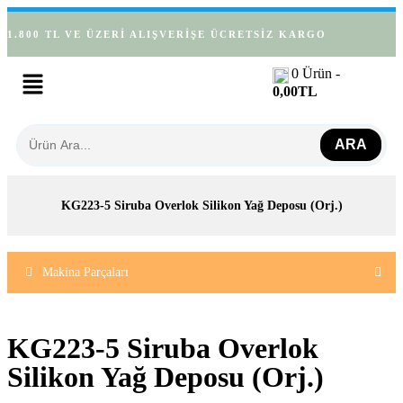
1.800 TL VE ÜZERİ ALIŞVERİŞE ÜCRETSİZ KARGO
0
Ürün -
0,00
TL
ARA
KG223-5 Siruba Overlok Silikon Yağ Deposu (Orj.)
Makina Parçaları
KG223-5 Siruba Overlok
Silikon Yağ Deposu (Orj.)