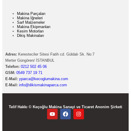
Makina Parçaları
Makina İğneleri
Sarf Malzemeler
Makina Ekipmanları
Kesim Motorları
Dikiş Makinaları
Adres:
Keresteciler Sitesi Fatih cd. Güldalı Sk. No:7
Merter Güngören/ İSTANBUL
Telefon:
0212 502 45 06
GSM:
0549 737 19 71
E-Mail:
yparca@kecoglumakina.com
E-Mail:
info@dikismakinaparca.com
Telif Hakkı © Keçoğlu Makina Sanayi ve Ticaret Anonim Şirketi