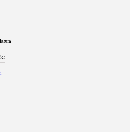
asura
ler
ı