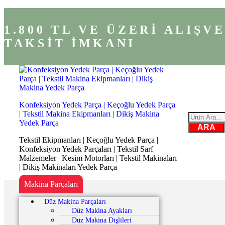
1.800 TL VE ÜZERİ ALIŞ
TAKSİT İMKANI
Konfeksiyon Yedek Parça | Keçoğlu Yedek Parça
| Tekstil Makina Ekipmanları | Dikiş Makina
Yedek Parça
ARA
Tekstil Ekipmanları | Keçoğlu Yedek Parça |
Konfeksiyon Yedek Parçaları | Tekstil Sarf
Malzemeler | Kesim Motorları | Tekstil Makinaları
| Dikiş Makinaları Yedek Parça
Makina Parçaları
Düz Makina Parçaları
Düz Makina Ayakları
Düz Makina Dişlileri