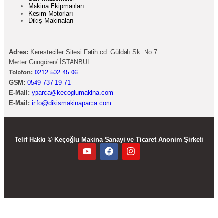
Makina Ekipmanları
Kesim Motorları
Dikiş Makinaları
Adres:
Keresteciler Sitesi Fatih cd. Güldalı Sk. No:7
Merter Güngören/ İSTANBUL
Telefon:
0212 502 45 06
GSM:
0549 737 19 71
E-Mail:
yparca@kecoglumakina.com
E-Mail:
info@dikismakinaparca.com
Telif Hakkı © Keçoğlu Makina Sanayi ve Ticaret Anonim Şirketi