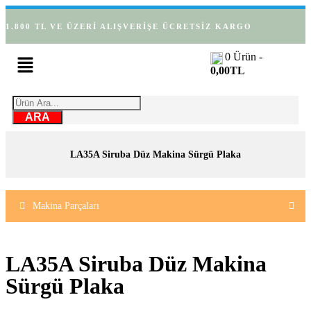
1.800 TL VE ÜZERİ ALIŞVERİŞE ÜCRETSİZ KARGO
0
Ürün -
0,00
TL
ARA
LA35A Siruba Düz Makina Sürgü Plaka
Makina Parçaları
LA35A Siruba Düz Makina
Sürgü Plaka