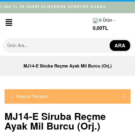
1.800 TL VE ÜZERİ ALIŞVERİŞE ÜCRETSİZ KARGO
0
Ürün -
0,00
TL
ARA
MJ14-E Siruba Reçme Ayak Mil Burcu (Orj.)
Makina Parçaları
MJ14-E Siruba Reçme
Ayak Mil Burcu (Orj.)