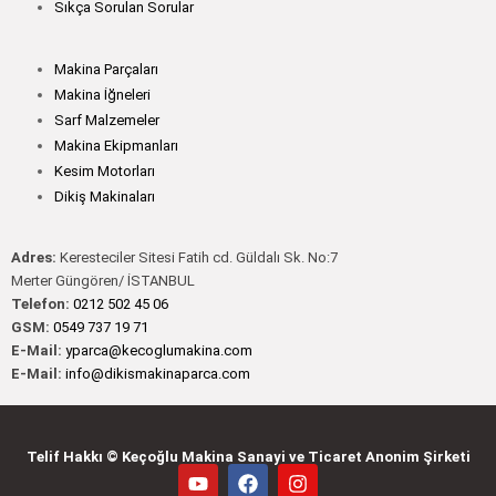
Sıkça Sorulan Sorular
Makina Parçaları
Makina İğneleri
Sarf Malzemeler
Makina Ekipmanları
Kesim Motorları
Dikiş Makinaları
Adres:
Keresteciler Sitesi Fatih cd. Güldalı Sk. No:7
Merter Güngören/ İSTANBUL
Telefon:
0212 502 45 06
GSM:
0549 737 19 71
E-Mail:
yparca@kecoglumakina.com
E-Mail:
info@dikismakinaparca.com
Telif Hakkı © Keçoğlu Makina Sanayi ve Ticaret Anonim Şirketi