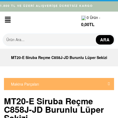
1.800 TL VE ÜZERİ ALIŞVERİŞE ÜCRETSİZ KARGO
0
Ürün -
0,00
TL
ARA
MT20-E Siruba Reçme C858J-JD Burunlu Lüper Sekizi
Makina Parçaları
MT20-E Siruba Reçme
C858J-JD Burunlu Lüper
Sekizi