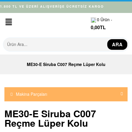
1.800 TL VE ÜZERİ ALIŞVERİŞE ÜCRETSİZ KARGO
0
Ürün -
0,00
TL
ARA
ME30-E Siruba C007 Reçme Lüper Kolu
Makina Parçaları
ME30-E Siruba C007
Reçme Lüper Kolu