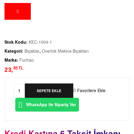
Stok Kodu:
KEC-1004-1
Kategori:
Bıçaklar
,
Overlok Makina Bıçakları
Marka:
Fuchao
85
TL
23,
Favorilere Ekle
SEPETE EKLE
WhatsApp ile Sipariş Ver
Kredi Kartına 6 Taksit İmkanı