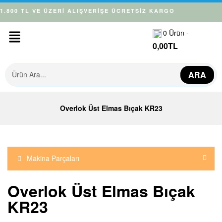
1.800 TL VE ÜZERİ ALIŞVERİŞE ÜCRETSİZ KARGO
0
Ürün -
0,00
TL
ARA
Overlok Üst Elmas Bıçak KR23
Makina Parçaları
Overlok Üst Elmas Bıçak
KR23