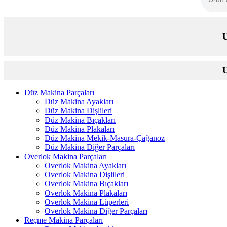
U
U
Düz Makina Parçaları
Düz Makina Ayakları
Düz Makina Dişlileri
Düz Makina Bıçakları
Düz Makina Plakaları
Düz Makina Mekik-Masura-Çağanoz
Düz Makina Diğer Parçaları
Overlok Makina Parçaları
Overlok Makina Ayakları
Overlok Makina Dişlileri
Overlok Makina Bıçakları
Overlok Makina Plakaları
Overlok Makina Lüperleri
Overlok Makina Diğer Parçaları
Reçme Makina Parçaları