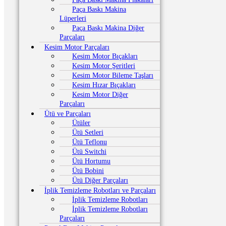
Paça Baskı Makina
Lüperleri
Paça Baskı Makina Diğer
Parçaları
Kesim Motor Parçaları
Kesim Motor Bıçakları
Kesim Motor Şeritleri
Kesim Motor Bileme Taşları
Kesim Hızar Bıçakları
Kesim Motor Diğer
Parçaları
Ütü ve Parçaları
Ütüler
Ütü Setleri
Ütü Teflonu
Ütü Switchi
Ütü Hortumu
Ütü Bobini
Ütü Diğer Parçaları
İplik Temizleme Robotları ve Parçaları
İplik Temizleme Robotları
İplik Temizleme Robotları
Parçaları