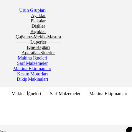
Ürün Grupları
Ayaklar
Plakalar
Dişliler
Bıçaklar
Çağanoz-Mekik-Masura
Lüperler
İğne Bağları
Aparatlar-Siperler
Makina İğneleri
Sarf Malzemeler
Makina Ekipmanları
Kesim Motorları
Dikiş Makinaları
Makina İğneleri
Sarf Malzemeler
Makina Ekipmanları