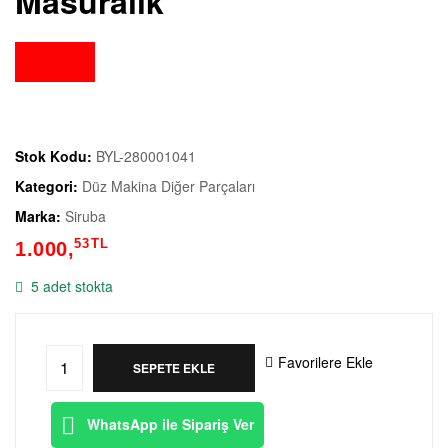
Masuralık
Stok Kodu:
BYL-280001041
Kategori:
Düz Makina Diğer Parçaları
Marka:
Siruba
53
TL
1.000,
5 adet stokta
Favorilere Ekle
SEPETE EKLE
WhatsApp ile Sipariş Ver