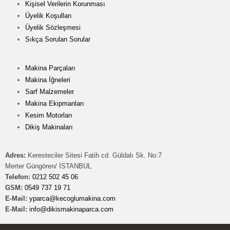
Kişisel Verilerin Korunması
Üyelik Koşulları
Üyelik Sözleşmesi
Sıkça Sorulan Sorular
Makina Parçaları
Makina İğneleri
Sarf Malzemeler
Makina Ekipmanları
Kesim Motorları
Dikiş Makinaları
Adres:
Keresteciler Sitesi Fatih cd. Güldalı Sk. No:7
Merter Güngören/ İSTANBUL
Telefon:
0212 502 45 06
GSM:
0549 737 19 71
E-Mail:
yparca@kecoglumakina.com
E-Mail:
info@dikismakinaparca.com