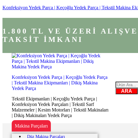
Konfeksiyon Yedek Parça | Keçoğlu Yedek Parça | Tekstil Makina Ek
1.800 TL VE ÜZERİ ALIŞ
TAKSİT İMKANI
Konfeksiyon Yedek Parça | Keçoğlu Yedek Parça
| Tekstil Makina Ekipmanları | Dikiş Makina
Yedek Parça
ARA
Tekstil Ekipmanları | Keçoğlu Yedek Parça |
Konfeksiyon Yedek Parçaları | Tekstil Sarf
Malzemeler | Kesim Motorları | Tekstil Makinaları
| Dikiş Makinaları Yedek Parça
Makina Parçaları
Düz Makina Parçaları