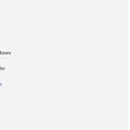
asura
ler
ı