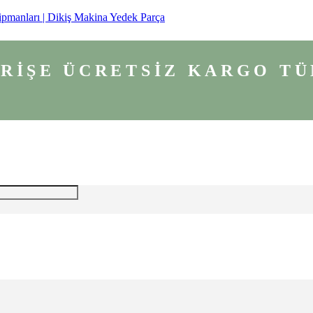
ipmanları | Dikiş Makina Yedek Parça
VERİŞE ÜCRETSİZ KARGO
TÜ