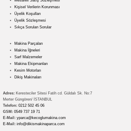
Mesafeli Satış Sözleşmesi
Kişisel Verilerin Korunması
Üyelik Koşulları
Üyelik Sözleşmesi
Sıkça Sorulan Sorular
Makina Parçaları
Makina İğneleri
Sarf Malzemeler
Makina Ekipmanları
Kesim Motorları
Dikiş Makinaları
Adres:
Keresteciler Sitesi Fatih cd. Güldalı Sk. No:7
Merter Güngören/ İSTANBUL
Telefon:
0212 502 45 06
GSM:
0549 737 19 71
E-Mail:
yparca@kecoglumakina.com
E-Mail:
info@dikismakinaparca.com